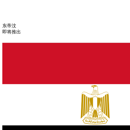
东帝汶
即将推出