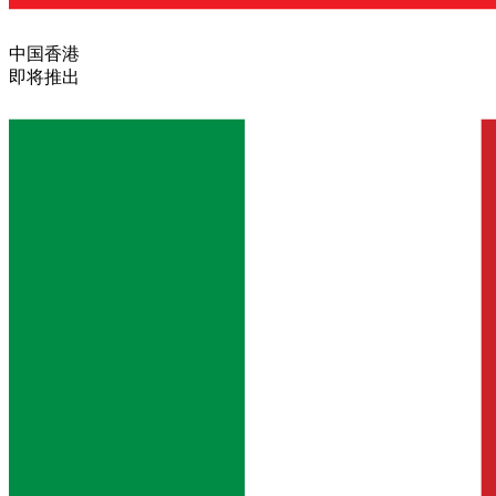
中国香港
即将推出