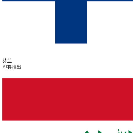
芬兰
即将推出