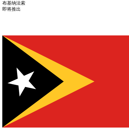
布基纳法索
即将推出