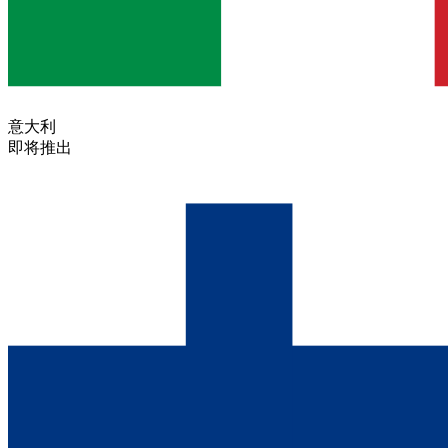
意大利
即将推出