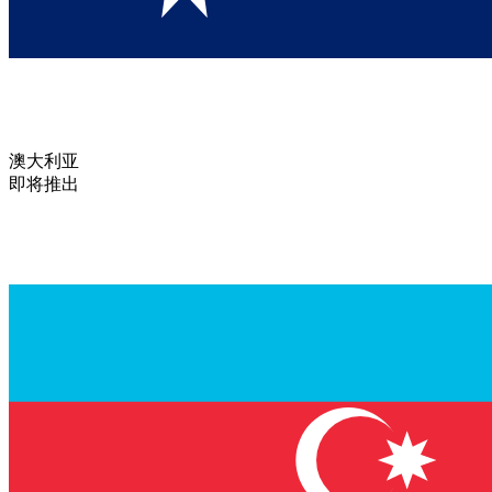
澳大利亚
即将推出