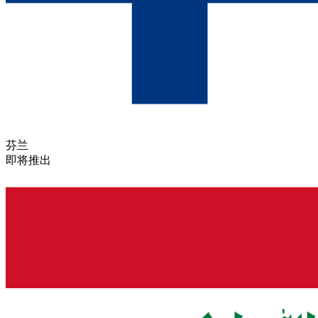
芬兰
即将推出