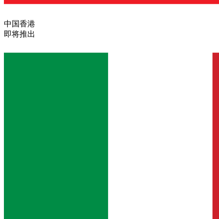
中国香港
即将推出