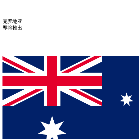
克罗地亚
即将推出