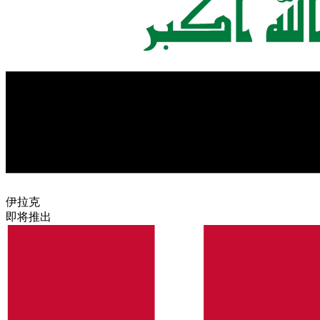
伊拉克
即将推出