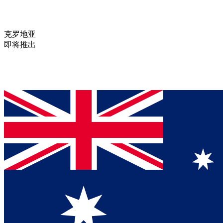
克罗地亚
即将推出