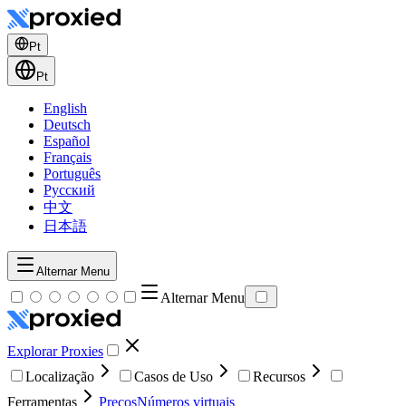
Pt
Pt
English
Deutsch
Español
Français
Português
Русский
中文
日本語
Alternar Menu
Alternar Menu
Explorar Proxies
Localização
Casos de Uso
Recursos
Ferramentas
Preços
Números virtuais