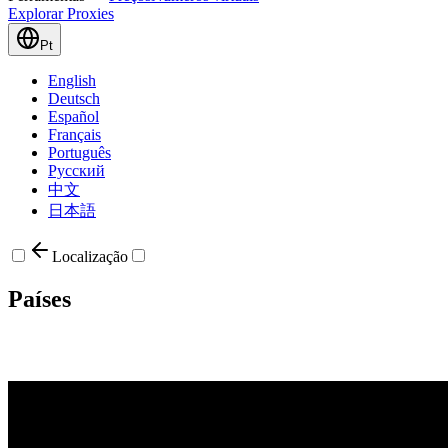
Explorar Proxies
Pt
English
Deutsch
Español
Français
Português
Русский
中文
日本語
Localização
Países