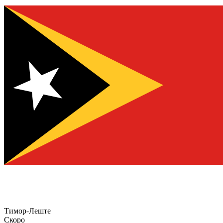
Тимор-Леште
Скоро