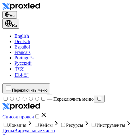
Ru
Ru
English
Deutsch
Español
Français
Português
Русский
中文
日本語
Переключить меню
Переключить меню
Список прокси
Локация
Кейсы
Ресурсы
Инструменты
Цены
Виртуальные числа