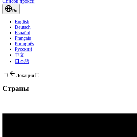
Список прокси
Ru
English
Deutsch
Español
Français
Português
Русский
中文
日本語
Локация
Страны