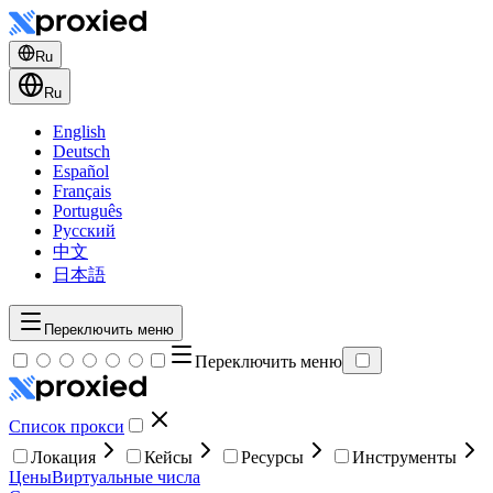
Ru
Ru
English
Deutsch
Español
Français
Português
Русский
中文
日本語
Переключить меню
Переключить меню
Список прокси
Локация
Кейсы
Ресурсы
Инструменты
Цены
Виртуальные числа