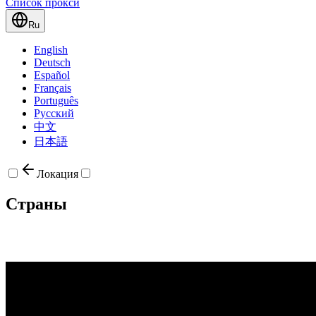
Список прокси
Ru
English
Deutsch
Español
Français
Português
Русский
中文
日本語
Локация
Страны