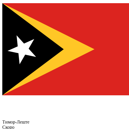
Тимор-Леште
Скоро