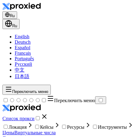
Ru
Ru
English
Deutsch
Español
Français
Português
Русский
中文
日本語
Переключить меню
Переключить меню
Список прокси
Локация
Кейсы
Ресурсы
Инструменты
Цены
Виртуальные числа