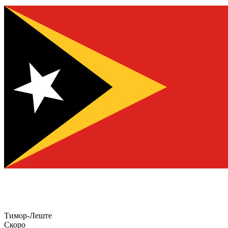
Тимор-Леште
Скоро