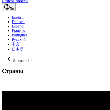
Список прокси
Ru
English
Deutsch
Español
Français
Português
Русский
中文
日本語
Локация
Страны