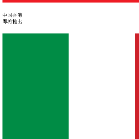
中国香港
即将推出