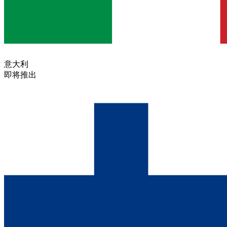
意大利
即将推出