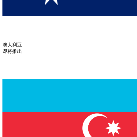
澳大利亚
即将推出