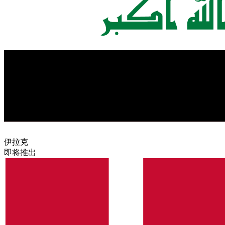
伊拉克
即将推出