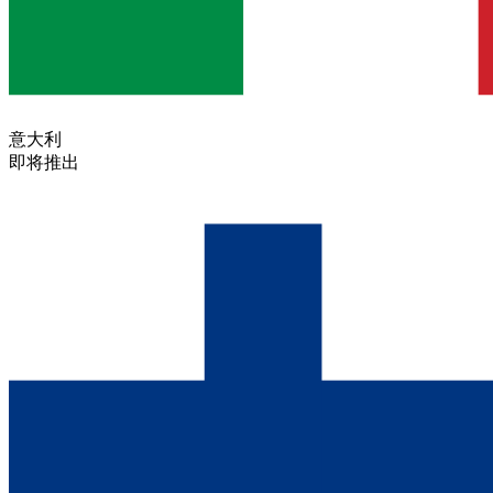
意大利
即将推出