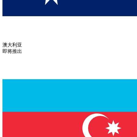
澳大利亚
即将推出