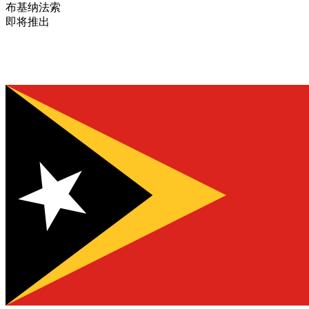
布基纳法索
即将推出