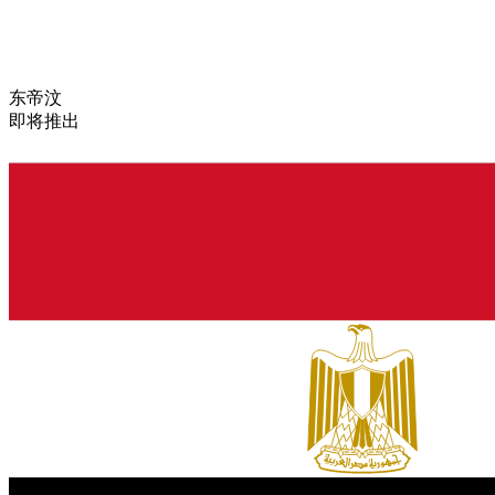
东帝汶
即将推出