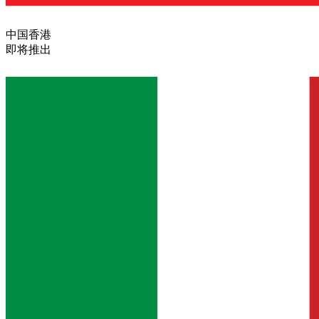
中国香港
即将推出