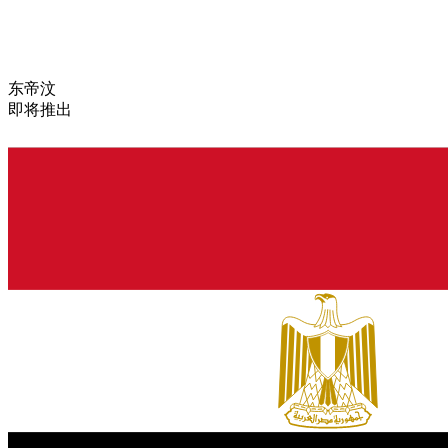
东帝汶
即将推出