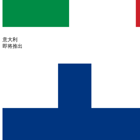
意大利
即将推出