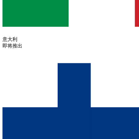
意大利
即将推出