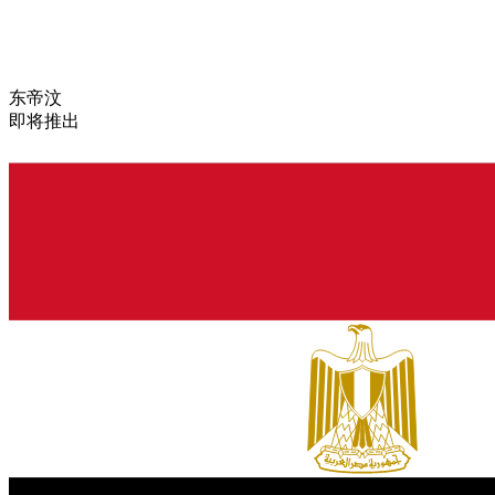
东帝汶
即将推出