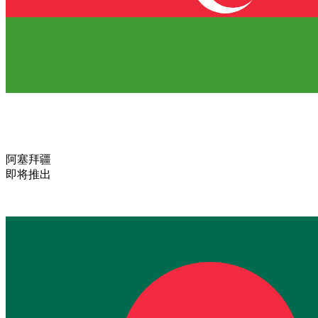
阿塞拜疆
即将推出