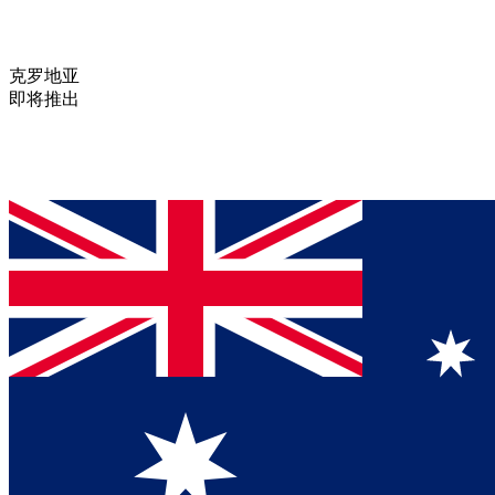
克罗地亚
即将推出