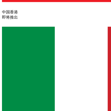
中国香港
即将推出