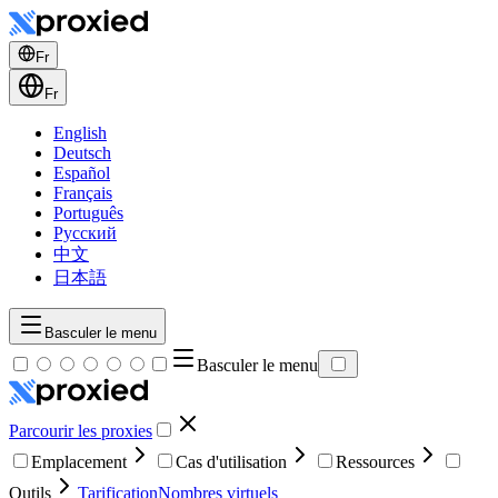
Fr
Fr
English
Deutsch
Español
Français
Português
Русский
中文
日本語
Basculer le menu
Basculer le menu
Parcourir les proxies
Emplacement
Cas d'utilisation
Ressources
Outils
Tarification
Nombres virtuels