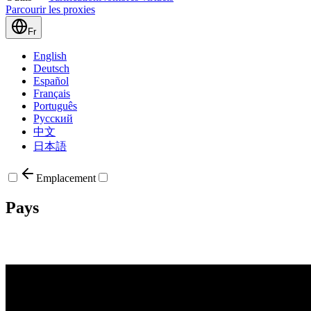
Parcourir les proxies
Fr
English
Deutsch
Español
Français
Português
Русский
中文
日本語
Emplacement
Pays