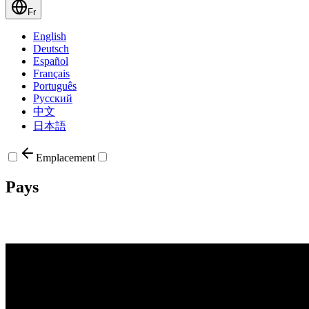
Fr
English
Deutsch
Español
Français
Português
Русский
中文
日本語
Emplacement
Pays