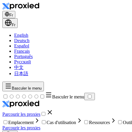
Fr
Fr
English
Deutsch
Español
Français
Português
Русский
中文
日本語
Basculer le menu
Basculer le menu
Parcourir les proxies
Emplacement
Cas d'utilisation
Ressources
Outi
Parcourir les proxies