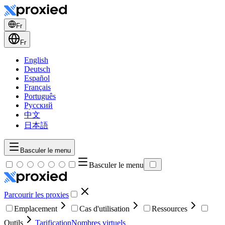
Fr
Fr
English
Deutsch
Español
Français
Português
Русский
中文
日本語
Basculer le menu
Basculer le menu
Parcourir les proxies
Emplacement
Cas d'utilisation
Ressources
Outils
Tarification
Nombres virtuels