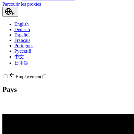
Parcourir les proxies
Fr
English
Deutsch
Español
Français
Português
Русский
中文
日本語
Emplacement
Pays