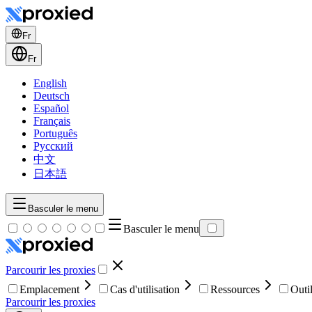
Fr
Fr
English
Deutsch
Español
Français
Português
Русский
中文
日本語
Basculer le menu
Basculer le menu
Parcourir les proxies
Emplacement
Cas d'utilisation
Ressources
Outi
Parcourir les proxies