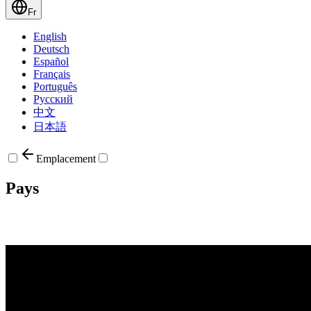
Fr
English
Deutsch
Español
Français
Português
Русский
中文
日本語
Emplacement
Pays