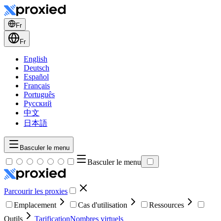
Fr
Fr
English
Deutsch
Español
Français
Português
Русский
中文
日本語
Basculer le menu
Basculer le menu
Parcourir les proxies
Emplacement
Cas d'utilisation
Ressources
Outils
Tarification
Nombres virtuels