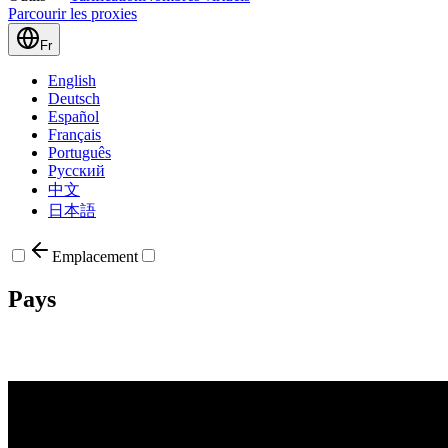
Parcourir les proxies
Fr
English
Deutsch
Español
Français
Português
Русский
中文
日本語
Emplacement
Pays