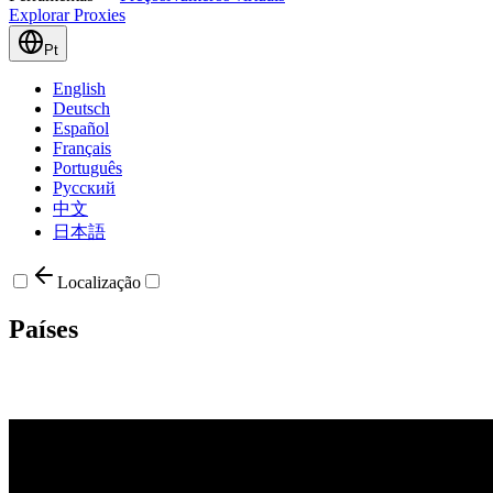
Explorar Proxies
Pt
English
Deutsch
Español
Français
Português
Русский
中文
日本語
Localização
Países