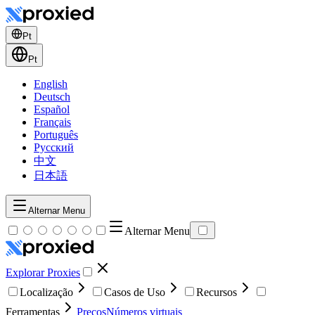
Pt
Pt
English
Deutsch
Español
Français
Português
Русский
中文
日本語
Alternar Menu
Alternar Menu
Explorar Proxies
Localização
Casos de Uso
Recursos
Ferramentas
Preços
Números virtuais