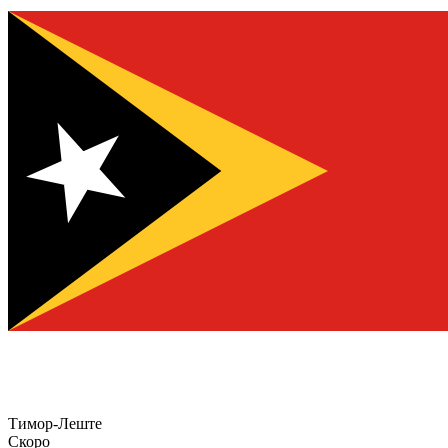
Тимор-Леште
Скоро