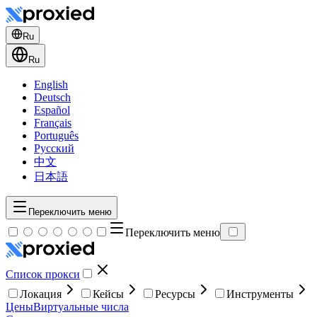
Ru
Ru
English
Deutsch
Español
Français
Português
Русский
中文
日本語
Переключить меню
Переключить меню
Список прокси
Локация
Кейсы
Ресурсы
Инструменты
Цены
Виртуальные числа