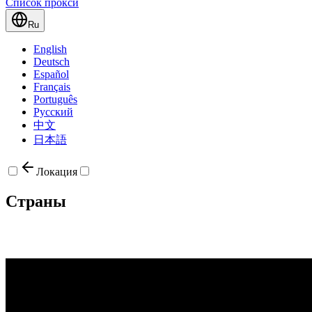
Список прокси
Ru
English
Deutsch
Español
Français
Português
Русский
中文
日本語
Локация
Страны