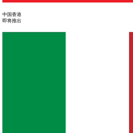
中国香港
即将推出