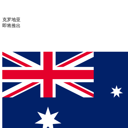
克罗地亚
即将推出