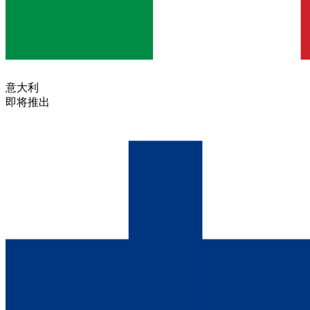
意大利
即将推出