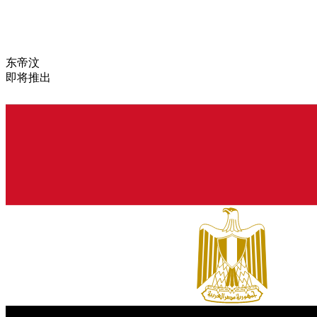
东帝汶
即将推出