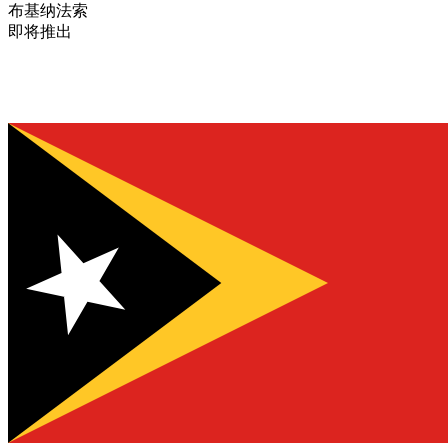
布基纳法索
即将推出