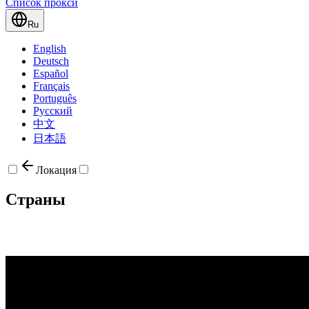
Список прокси
Ru
English
Deutsch
Español
Français
Português
Русский
中文
日本語
Локация
Страны