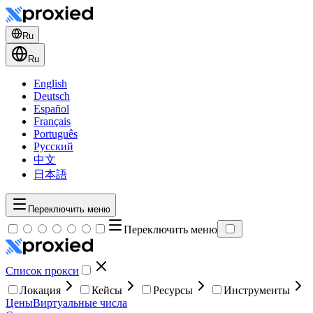
Ru
Ru
English
Deutsch
Español
Français
Português
Русский
中文
日本語
Переключить меню
Переключить меню
Список прокси
Локация
Кейсы
Ресурсы
Инструменты
Цены
Виртуальные числа