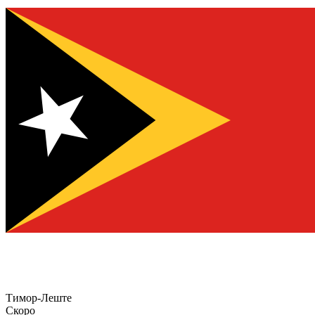
Тимор-Леште
Скоро