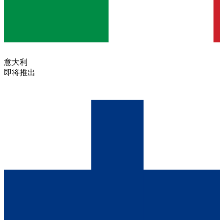
意大利
即将推出