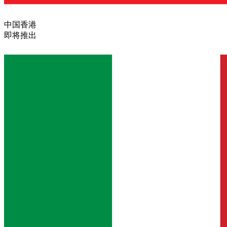
中国香港
即将推出