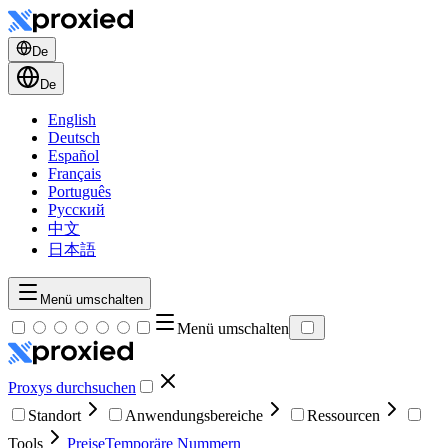
De
De
English
Deutsch
Español
Français
Português
Русский
中文
日本語
Menü umschalten
Menü umschalten
Proxys durchsuchen
Standort
Anwendungsbereiche
Ressourcen
Tools
Preise
Temporäre Nummern