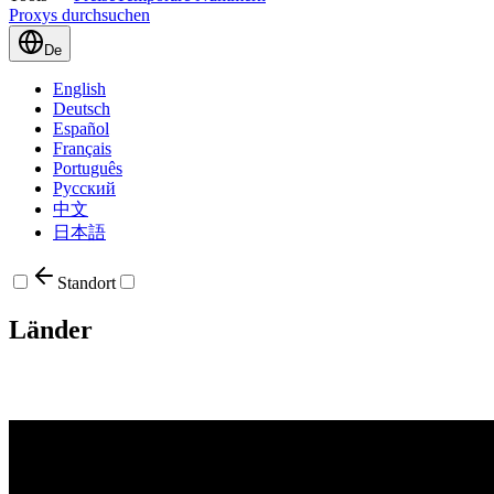
Proxys durchsuchen
De
English
Deutsch
Español
Français
Português
Русский
中文
日本語
Standort
Länder