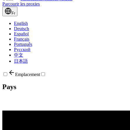
Parcourir les proxies
Fr
English
Deutsch
Español
Français
Português
Русский
中文
日本語
Emplacement
Pays