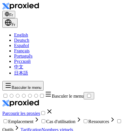
Fr
Fr
English
Deutsch
Español
Français
Português
Русский
中文
日本語
Basculer le menu
Basculer le menu
Parcourir les proxies
Emplacement
Cas d'utilisation
Ressources
Outils
Tarification
Nombres virtuels