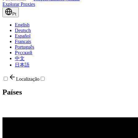
Explorar Proxies
Pt
English
Deutsch
Español
Français
Português
Русский
中文
日本語
Localização
Países