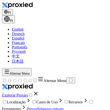
Pt
Pt
English
Deutsch
Español
Français
Português
Русский
中文
日本語
Alternar Menu
Alternar Menu
Explorar Proxies
Localização
Casos de Uso
Recursos
Ferramentas
Preços
Números virtuais