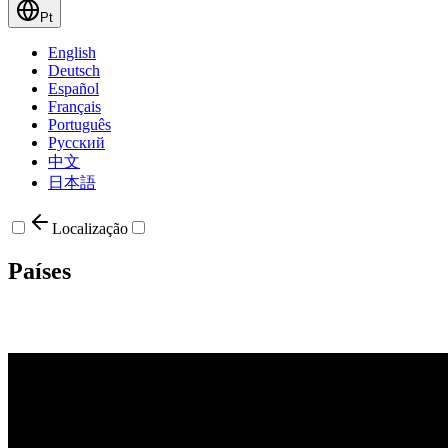
Pt
English
Deutsch
Español
Français
Português
Русский
中文
日本語
Localização
Países