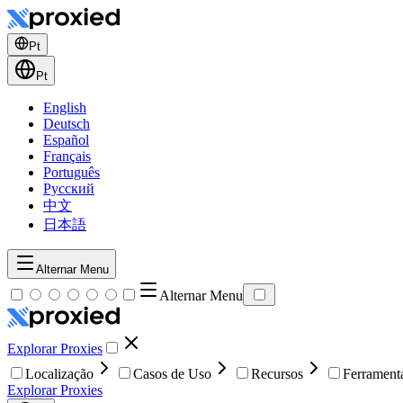
Pt
Pt
English
Deutsch
Español
Français
Português
Русский
中文
日本語
Alternar Menu
Alternar Menu
Explorar Proxies
Localização
Casos de Uso
Recursos
Ferrament
Explorar Proxies