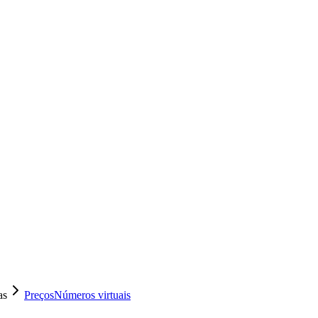
as
Preços
Números virtuais