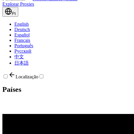
Explorar Proxies
Pt
English
Deutsch
Español
Français
Português
Русский
中文
日本語
Localização
Países