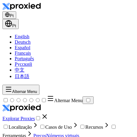
Pt
Pt
English
Deutsch
Español
Français
Português
Русский
中文
日本語
Alternar Menu
Alternar Menu
Explorar Proxies
Localização
Casos de Uso
Recursos
Ferramentas
Preços
Números virtuais