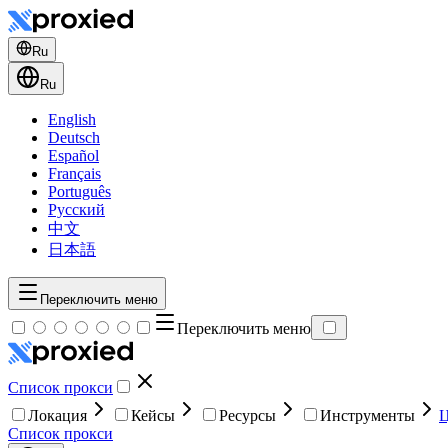
Ru
Ru
English
Deutsch
Español
Français
Português
Русский
中文
日本語
Переключить меню
Переключить меню
Список прокси
Локация
Кейсы
Ресурсы
Инструменты
Список прокси