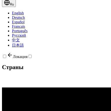
Ru
English
Deutsch
Español
Français
Português
Русский
中文
日本語
Локация
Страны