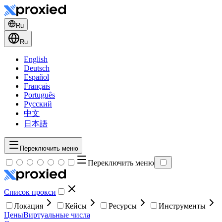
Ru
Ru
English
Deutsch
Español
Français
Português
Русский
中文
日本語
Переключить меню
Переключить меню
Список прокси
Локация
Кейсы
Ресурсы
Инструменты
Цены
Виртуальные числа