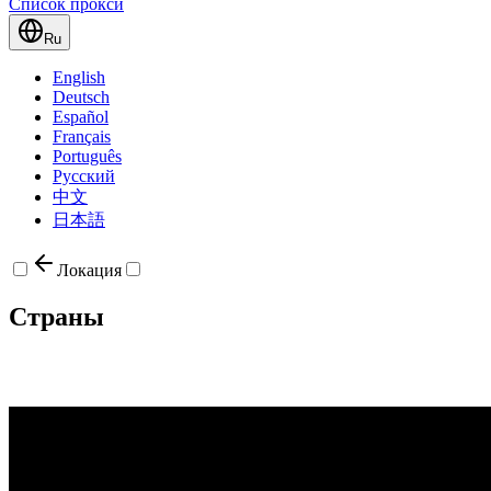
Список прокси
Ru
English
Deutsch
Español
Français
Português
Русский
中文
日本語
Локация
Страны