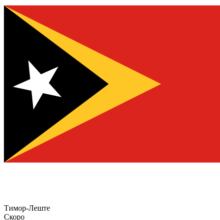
Тимор-Леште
Скоро