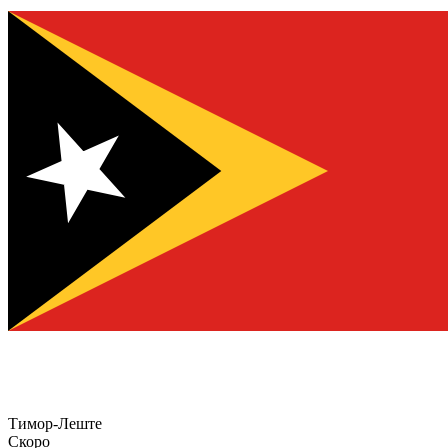
Тимор-Леште
Скоро