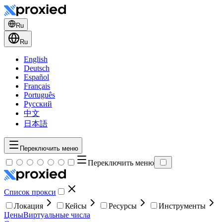
Ru
Ru
English
Deutsch
Español
Français
Português
Русский
中文
日本語
Переключить меню
Переключить меню
Список прокси
Локация
Кейсы
Ресурсы
Инструменты
Цены
Виртуальные числа