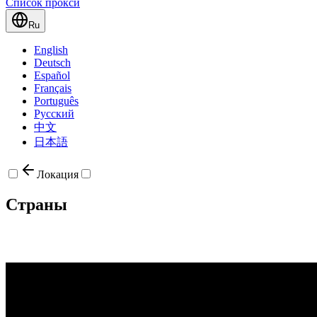
Список прокси
Ru
English
Deutsch
Español
Français
Português
Русский
中文
日本語
Локация
Страны