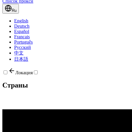
Список прокси
Ru
English
Deutsch
Español
Français
Português
Русский
中文
日本語
Локация
Страны