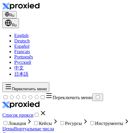
Ru
Ru
English
Deutsch
Español
Français
Português
Русский
中文
日本語
Переключить меню
Переключить меню
Список прокси
Локация
Кейсы
Ресурсы
Инструменты
Цены
Виртуальные числа