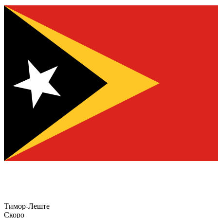
Тимор-Леште
Скоро