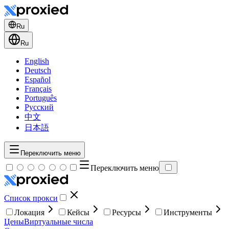
Ru
Ru
English
Deutsch
Español
Français
Português
Русский
中文
日本語
Переключить меню
Переключить меню
Список прокси
Локация
Кейсы
Ресурсы
Инструменты
Цены
Виртуальные числа