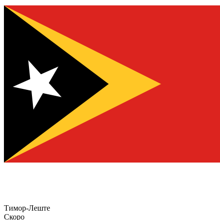
Тимор-Леште
Скоро