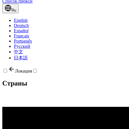
Список прокси
Ru
English
Deutsch
Español
Français
Português
Русский
中文
日本語
Локация
Страны