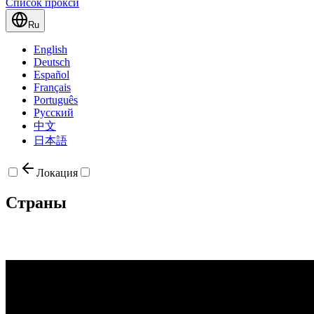
Список прокси
Ru
English
Deutsch
Español
Français
Português
Русский
中文
日本語
Локация
Страны