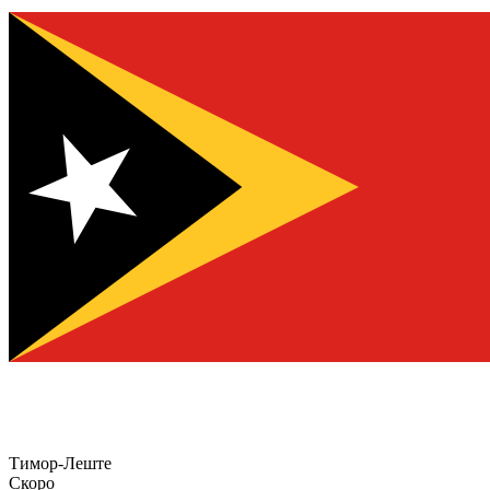
Тимор-Леште
Скоро