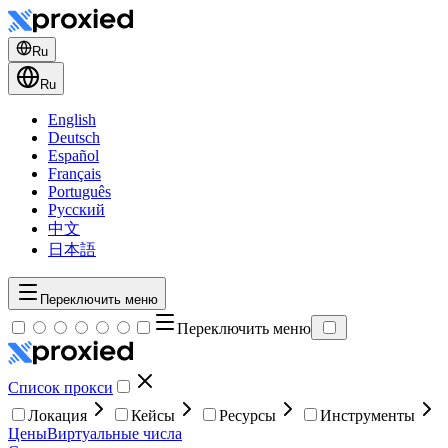
Ru
Ru
English
Deutsch
Español
Français
Português
Русский
中文
日本語
Переключить меню
Переключить меню
Список прокси
Локация
Кейсы
Ресурсы
Инструменты
Цены
Виртуальные числа