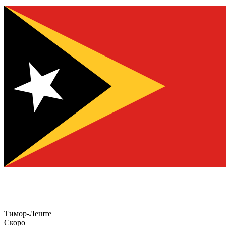
Тимор-Леште
Скоро