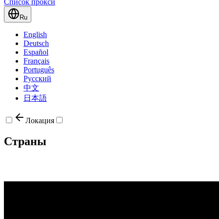
Список прокси
Ru
English
Deutsch
Español
Français
Português
Русский
中文
日本語
Локация
Страны