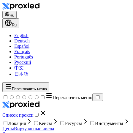
Ru
Ru
English
Deutsch
Español
Français
Português
Русский
中文
日本語
Переключить меню
Переключить меню
Список прокси
Локация
Кейсы
Ресурсы
Инструменты
Цены
Виртуальные числа