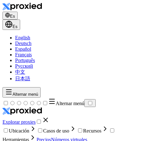
Es
Es
English
Deutsch
Español
Français
Português
Русский
中文
日本語
Alternar menú
Alternar menú
Explorar proxies
Ubicación
Casos de uso
Recursos
Herramientas
Precios
Números virtuales