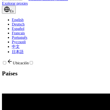
Explorar proxies
Es
English
Deutsch
Español
Français
Português
Русский
中文
日本語
Ubicación
Países