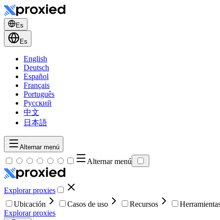
Es
Es
English
Deutsch
Español
Français
Português
Русский
中文
日本語
Alternar menú
Alternar menú
Explorar proxies
Ubicación
Casos de uso
Recursos
Herramienta
Explorar proxies