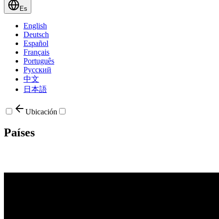
Es
English
Deutsch
Español
Français
Português
Русский
中文
日本語
Ubicación
Países