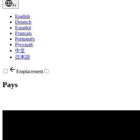
Fr
English
Deutsch
Español
Français
Português
Русский
中文
日本語
Emplacement
Pays