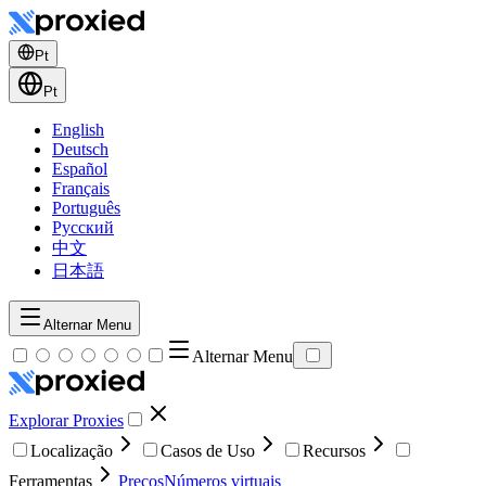
Pt
Pt
English
Deutsch
Español
Français
Português
Русский
中文
日本語
Alternar Menu
Alternar Menu
Explorar Proxies
Localização
Casos de Uso
Recursos
Ferramentas
Preços
Números virtuais