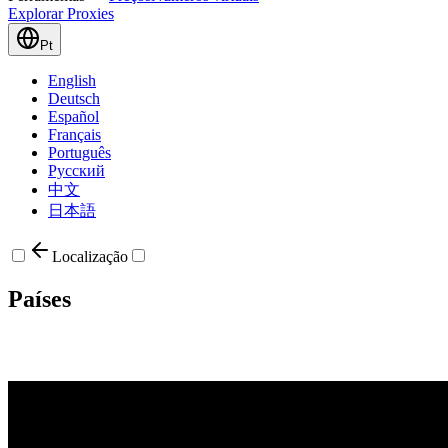
Explorar Proxies
Pt
English
Deutsch
Español
Français
Português
Русский
中文
日本語
Localização
Países