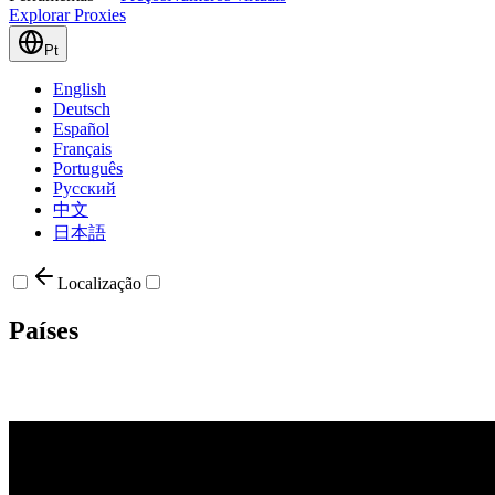
Explorar Proxies
Pt
English
Deutsch
Español
Français
Português
Русский
中文
日本語
Localização
Países