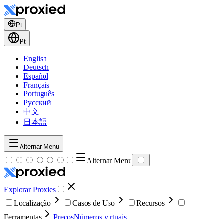
Pt
Pt
English
Deutsch
Español
Français
Português
Русский
中文
日本語
Alternar Menu
Alternar Menu
Explorar Proxies
Localização
Casos de Uso
Recursos
Ferramentas
Preços
Números virtuais