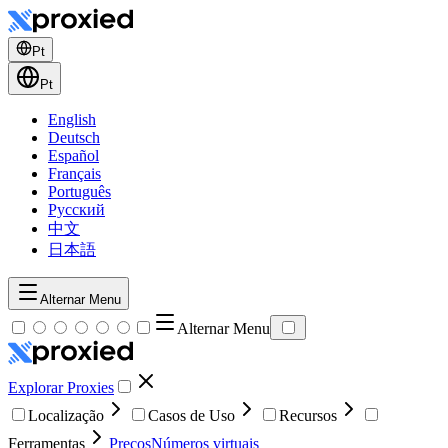
Pt
Pt
English
Deutsch
Español
Français
Português
Русский
中文
日本語
Alternar Menu
Alternar Menu
Explorar Proxies
Localização
Casos de Uso
Recursos
Ferramentas
Preços
Números virtuais