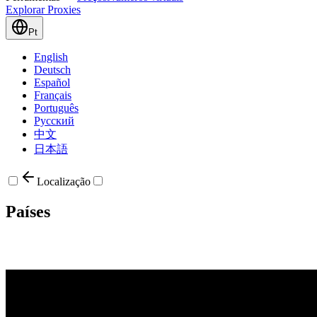
Explorar Proxies
Pt
English
Deutsch
Español
Français
Português
Русский
中文
日本語
Localização
Países