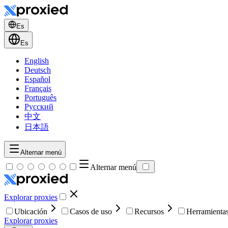
Es
Es
English
Deutsch
Español
Français
Português
Русский
中文
日本語
Alternar menú
Alternar menú
Explorar proxies
Ubicación
Casos de uso
Recursos
Herramienta
Explorar proxies