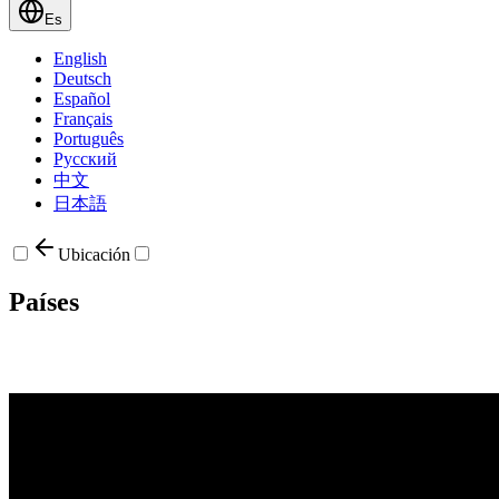
Es
English
Deutsch
Español
Français
Português
Русский
中文
日本語
Ubicación
Países