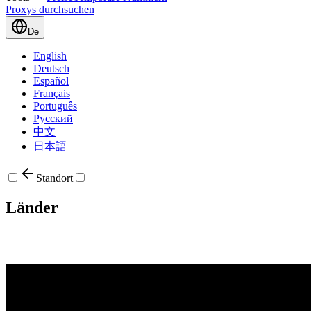
Proxys durchsuchen
De
English
Deutsch
Español
Français
Português
Русский
中文
日本語
Standort
Länder