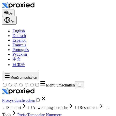
De
De
English
Deutsch
Español
Français
Português
Русский
中文
日本語
Menü umschalten
Menü umschalten
Proxys durchsuchen
Standort
Anwendungsbereiche
Ressourcen
Tools
Preise
Temporäre Nummern