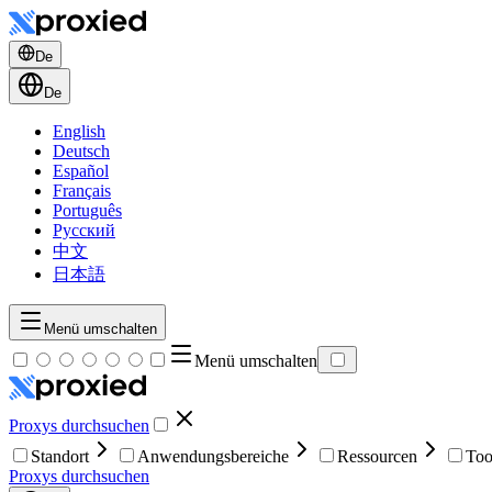
De
De
English
Deutsch
Español
Français
Português
Русский
中文
日本語
Menü umschalten
Menü umschalten
Proxys durchsuchen
Standort
Anwendungsbereiche
Ressourcen
Too
Proxys durchsuchen