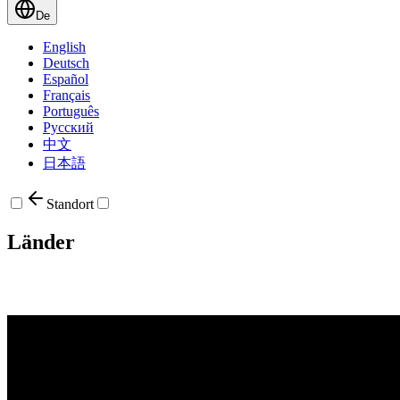
De
English
Deutsch
Español
Français
Português
Русский
中文
日本語
Standort
Länder