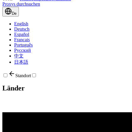
Proxys durchsuchen
De
English
Deutsch
Español
Français
Português
Русский
中文
日本語
Standort
Länder