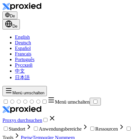
De
De
English
Deutsch
Español
Français
Português
Русский
中文
日本語
Menü umschalten
Menü umschalten
Proxys durchsuchen
Standort
Anwendungsbereiche
Ressourcen
Tools
Preise
Temporäre Nummern