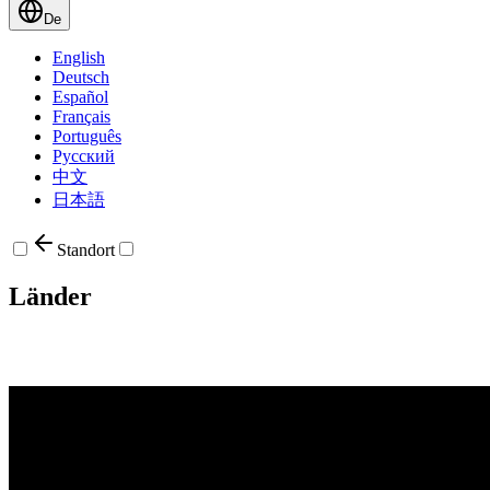
De
English
Deutsch
Español
Français
Português
Русский
中文
日本語
Standort
Länder