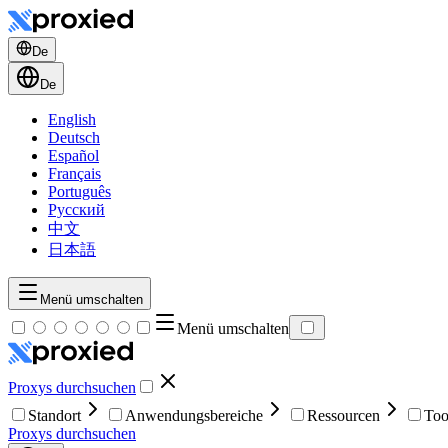
De
De
English
Deutsch
Español
Français
Português
Русский
中文
日本語
Menü umschalten
Menü umschalten
Proxys durchsuchen
Standort
Anwendungsbereiche
Ressourcen
Too
Proxys durchsuchen