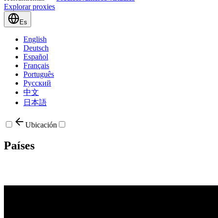
Explorar proxies
Es
English
Deutsch
Español
Français
Português
Русский
中文
日本語
Ubicación
Países