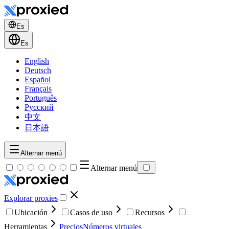
Es
Es
English
Deutsch
Español
Français
Português
Русский
中文
日本語
Alternar menú
Alternar menú
Explorar proxies
Ubicación
Casos de uso
Recursos
Herramientas
Precios
Números virtuales