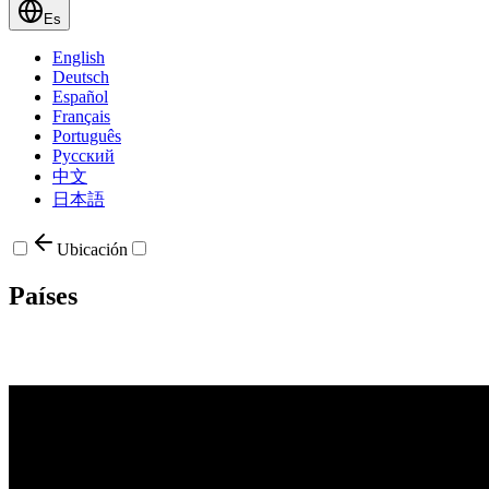
Es
English
Deutsch
Español
Français
Português
Русский
中文
日本語
Ubicación
Países