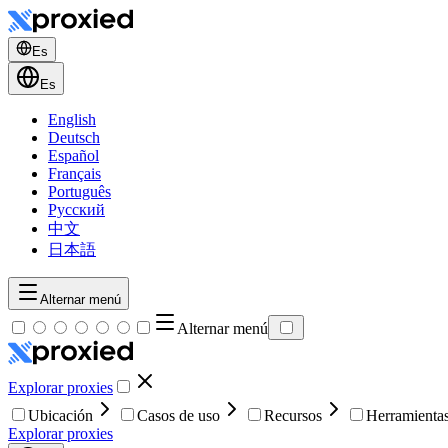
Es
Es
English
Deutsch
Español
Français
Português
Русский
中文
日本語
Alternar menú
Alternar menú
Explorar proxies
Ubicación
Casos de uso
Recursos
Herramienta
Explorar proxies