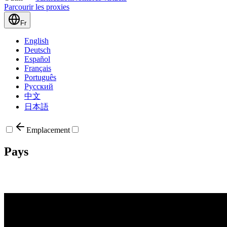
Parcourir les proxies
Fr
English
Deutsch
Español
Français
Português
Русский
中文
日本語
Emplacement
Pays