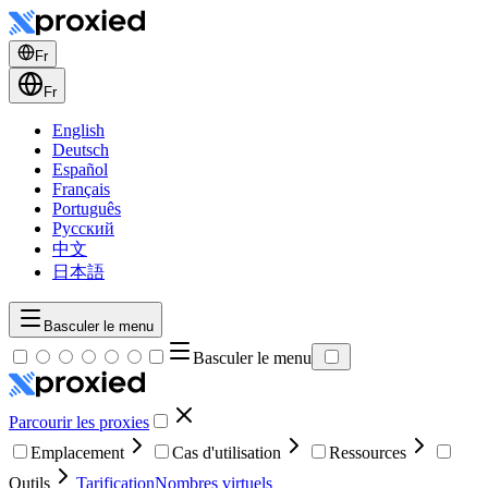
Fr
Fr
English
Deutsch
Español
Français
Português
Русский
中文
日本語
Basculer le menu
Basculer le menu
Parcourir les proxies
Emplacement
Cas d'utilisation
Ressources
Outils
Tarification
Nombres virtuels