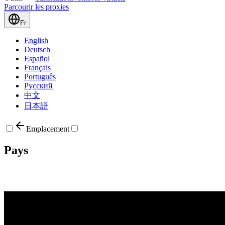
Parcourir les proxies
Fr
English
Deutsch
Español
Français
Português
Русский
中文
日本語
Emplacement
Pays