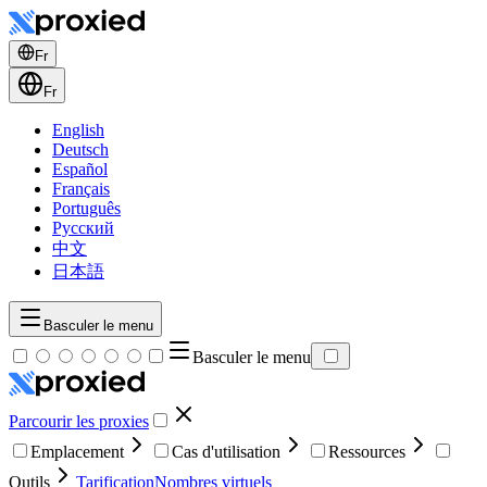
Fr
Fr
English
Deutsch
Español
Français
Português
Русский
中文
日本語
Basculer le menu
Basculer le menu
Parcourir les proxies
Emplacement
Cas d'utilisation
Ressources
Outils
Tarification
Nombres virtuels