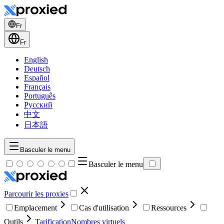
Fr
Fr
English
Deutsch
Español
Français
Português
Русский
中文
日本語
Basculer le menu
Basculer le menu
Parcourir les proxies
Emplacement
Cas d'utilisation
Ressources
Outils
Tarification
Nombres virtuels