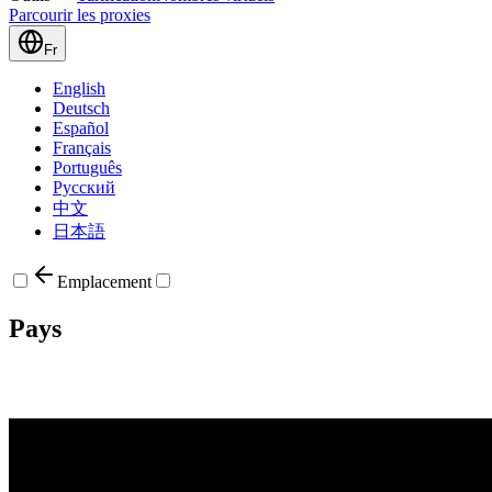
Parcourir les proxies
Fr
English
Deutsch
Español
Français
Português
Русский
中文
日本語
Emplacement
Pays